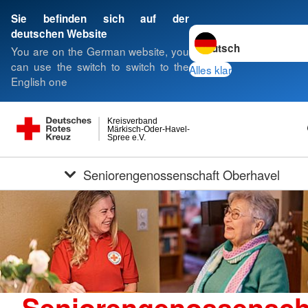
Sie befinden sich auf der
Sprache wechseln zu
deutschen Website
You are on the German website, you
can use the switch to switch to the
Alles klar
English one
Kreisverband
Märkisch-Oder-Havel-
Spree e.V.
Seniorengenossenschaft Oberhavel
Seniorengenossensch