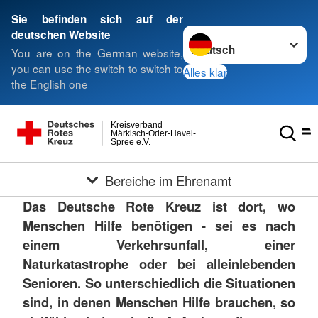
Sie befinden sich auf der
Sprache wechseln zu
deutschen Website
You are on the German website,
you can use the switch to switch to
Alles klar
the English one
Kreisverband
Märkisch-Oder-Havel-
Spree e.V.
Bereiche im Ehrenamt
Das Deutsche Rote Kreuz ist dort, wo
Menschen Hilfe benötigen - sei es nach
einem Verkehrsunfall, einer
Naturkatastrophe oder bei alleinlebenden
Senioren. So unterschiedlich die Situationen
sind, in denen Menschen Hilfe brauchen, so