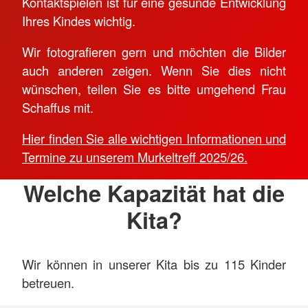
Kontaktspielen ist für eine gesunde Entwicklung
Ihres Kindes wichtig.
Wir fotografieren gern und möchten die Bilder
auch anderen zeigen. Wenn Sie dies nicht
wünschen, teilen Sie es bitte umgehend Frau
Schaffus mit.
Hier finden Sie alle wichtigen Informationen und
Termine zu unserem Murkeltreff 2025/26.
Welche Kapazität hat die
Kita?
Wir können in unserer Kita bis zu 115 Kinder
betreuen.