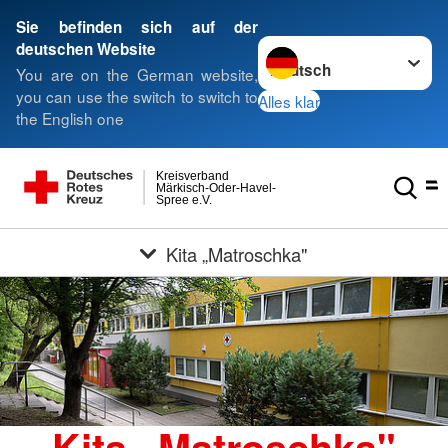
Sie befinden sich auf der
Sprache wechseln zu
deutschen Website
You are on the German website,
you can use the switch to switch to
Alles klar
the English one
Kreisverband
Märkisch-Oder-Havel-
Spree e.V.
Kita „Matroschka"
Kita „Matroschka"