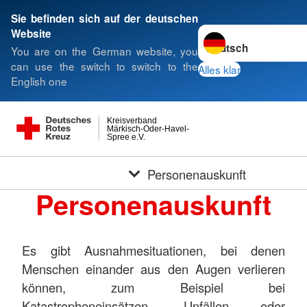
Sie befinden sich auf der deutschen
Sprache wechseln zu
Website
You are on the German website, you
can use the switch to switch to the
Alles klar
English one
Kreisverband
Märkisch-Oder-Havel-
Spree e.V.
Personenauskunft
Personenauskunft
Es gibt Ausnahmesituationen, bei denen
Menschen einander aus den Augen verlieren
können, zum Beispiel bei
Katastropheneinsätzen, Unfällen oder