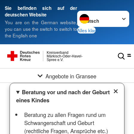
Sie befinden sich auf der
Sprache wechseln zu
deutschen Website
You are on the German website,
you can use the switch to switch to
Alles klar
the English one
Kreisverband
Märkisch-Oder-Havel-
Spree e.V.
Angebote in Gransee
Beratung vor und nach der Geburt
eines Kindes
Beratung zu allen Fragen rund um
Schwangerschaft und Geburt
(rechtliche Fragen, Ansprüche etc.)