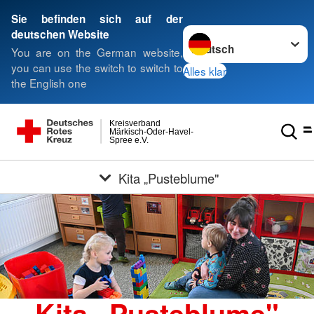
Sie befinden sich auf der
Sprache wechseln zu
deutschen Website
You are on the German website,
you can use the switch to switch to
Alles klar
the English one
Kreisverband
Märkisch-Oder-Havel-
Spree e.V.
Kita „Pusteblume"
Kita „Pusteblume"