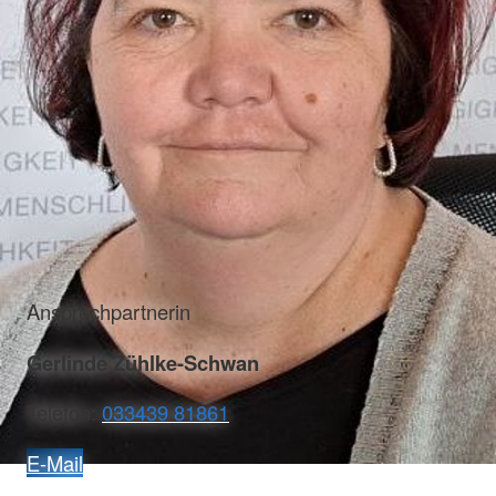
Ansprechpartnerin
Gerlinde Zühlke-Schwan
Telefon:
033439 81861
E-Mail