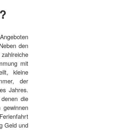
s?
 Angeboten
. Neben den
zahlreiche
timmung mit
lt, kleine
mmer, der
es Jahres.
i denen die
n gewinnen
Ferienfahrt
ig Geld und