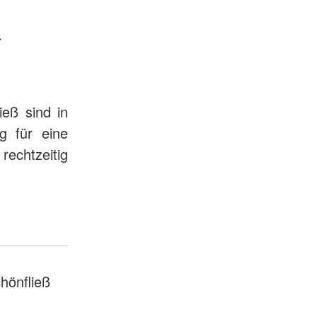
r
ieß sind in
ag für eine
rechtzeitig
chönfließ