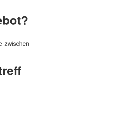
ebot?
he zwischen
reff