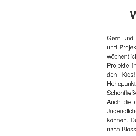
W
Gern und 
und Projek
wöchentli
Projekte i
den Kids!
Höhepunk
Schönflie
Auch die d
Jugendlic
können. De
nach Bloss