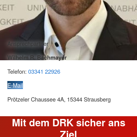
Ansprechpartner
Wilhelm R. Bachmayer
Telefon:
03341 22926
E-Mail
Prötzeler Chaussee 4A, 15344 Strausberg
Mit dem DRK sicher ans
Ziel