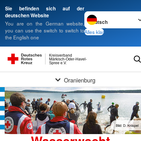
Sie befinden sich auf der
Sprache wechseln zu
deutschen Website
You are on the German website,
you can use the switch to switch to
Alles klar
the English one
Kreisverband
Märkisch-Oder-Havel-
Spree e.V.
Oranienburg
Bild: D. Knispel
Wasserwacht