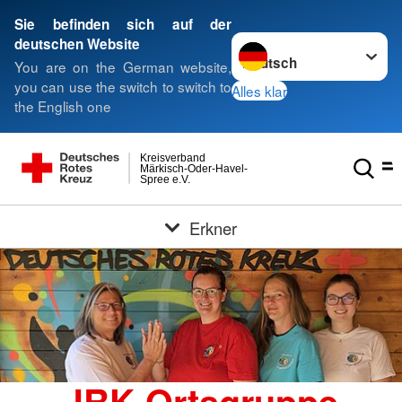
Sie befinden sich auf der
Sprache wechseln zu
deutschen Website
You are on the German website,
you can use the switch to switch to
Alles klar
the English one
Kreisverband
Märkisch-Oder-Havel-
Spree e.V.
Erkner
JRK Ortsgruppe