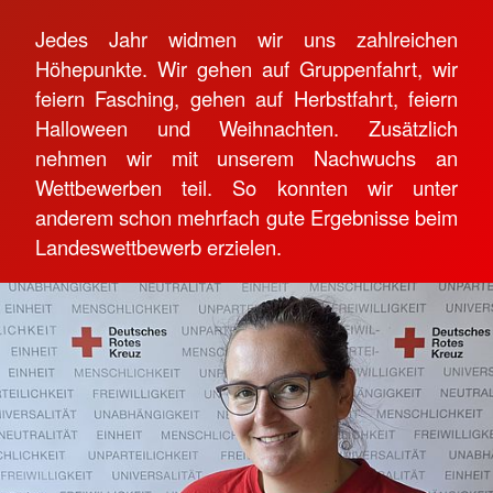
Jedes Jahr widmen wir uns zahlreichen
Höhepunkte. Wir gehen auf Gruppenfahrt, wir
feiern Fasching, gehen auf Herbstfahrt, feiern
Halloween und Weihnachten. Zusätzlich
nehmen wir mit unserem Nachwuchs an
Wettbewerben teil. So konnten wir unter
anderem schon mehrfach gute Ergebnisse beim
Landeswettbewerb erzielen.