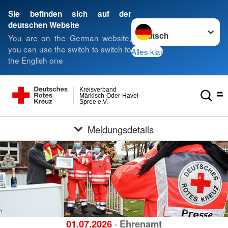
Sie befinden sich auf der
Sprache wechseln zu
deutschen Website
You are on the German website,
you can use the switch to switch to
Alles klar
the English one
Kreisverband
Märkisch-Oder-Havel-
Spree e.V.
Meldungsdetails
01.07.2026
· Ehrenamt