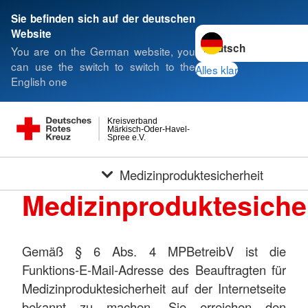
Sie befinden sich auf der deutschen
Sprache wechseln zu
Website
You are on the German website, you
can use the switch to switch to the
Alles klar
English one
Kreisverband
Märkisch-Oder-Havel-
Spree e.V.
Medizinproduktesicherheit
Medizinproduktesiche
Gemäß § 6 Abs. 4 MPBetreibV ist die
Funktions-E-Mail-Adresse des Beauftragten für
Medizinproduktesicherheit auf der Internetseite
bekannt zu machen. Sie erreichen den