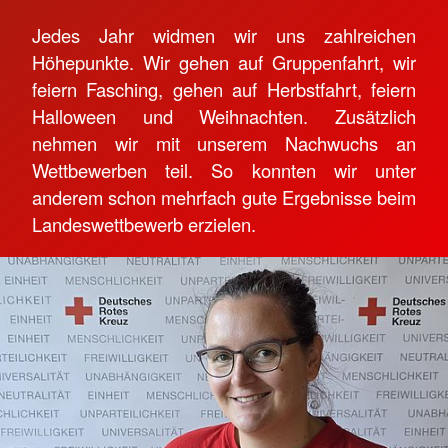
Jedes Jahr widmen wir uns zahlreichen
Höhepunkte. Wir gehen auf Gruppenfahrt, wir
feiern Fasching, gehen auf Herbstfahrt, feiern
Halloween und Weihnachten. Zusätzlich
nehmen wir mit unserem Nachwuchs an
Wettbewerben teil. So konnten wir unter
anderem schon mehrfach gute Ergebnisse beim
Landeswettbewerb erzielen.