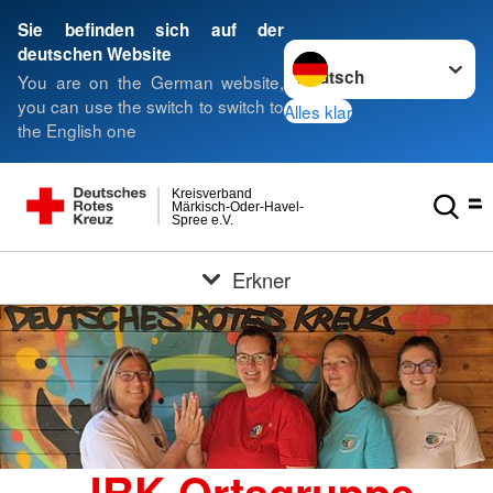
Sie befinden sich auf der
Sprache wechseln zu
deutschen Website
You are on the German website,
you can use the switch to switch to
Alles klar
the English one
Kreisverband
Märkisch-Oder-Havel-
Spree e.V.
Erkner
JRK Ortsgruppe