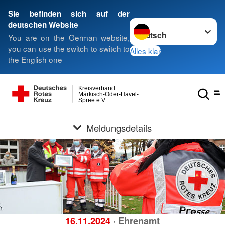
Sie befinden sich auf der
Sprache wechseln zu
deutschen Website
You are on the German website,
you can use the switch to switch to
Alles klar
the English one
Kreisverband
Märkisch-Oder-Havel-
Spree e.V.
Meldungsdetails
16.11.2024
· Ehrenamt