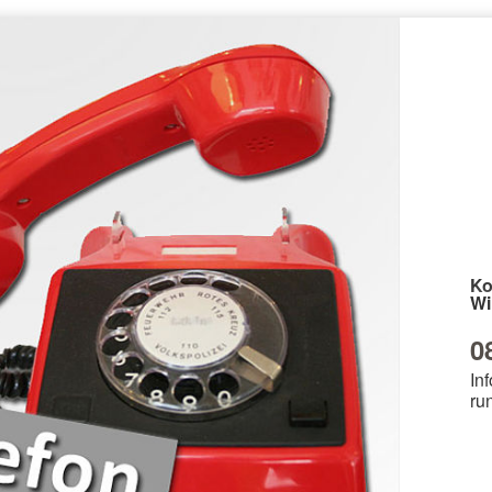
Ko
Wi
0
Inf
ru