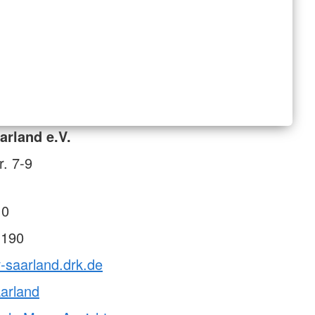
rland e.V.
r. 7-9
 0
 190
v-saarland.drk.de
arland