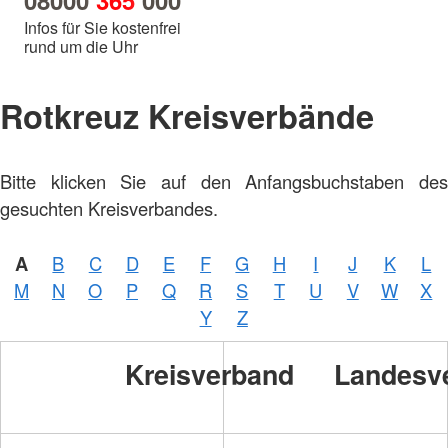
08000
365
000
Infos für Sie kostenfrei
rund um die Uhr
Rotkreuz Kreisverbände
Foto:
Bitte klicken Sie auf den Anfangsbuchstaben des
A.
Zelck /
gesuchten Kreisverbandes.
DRKS,
Karte:
©…
A
B
C
D
E
F
G
H
I
J
K
L
M
N
O
P
Q
R
S
T
U
V
W
X
Y
Z
Frank
Sorge/GALOPPFOTO
Kreisverband
Landesv