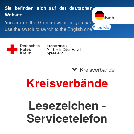
Sie befinden sich auf der deutschen
Sprache wechseln 
Website
You are on the German website, you can
Alles klar
use the switch to switch to the English one
Kreisverband
Märkisch-Oder-Havel-
Spree e.V.
Kreisverbände
Kreisverbände
Lesezeichen -
Servicetelefon