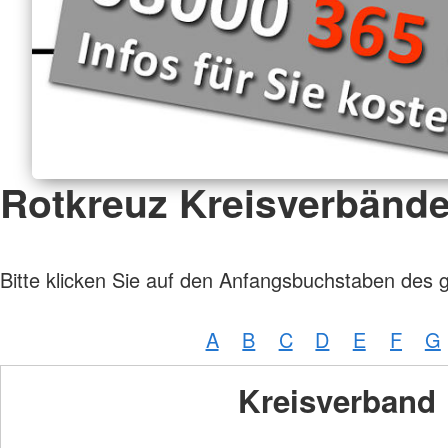
Rotkreuz Kreisverbänd
Bitte klicken Sie auf den Anfangsbuchstaben des 
A
B
C
D
E
F
G
Kreisverband