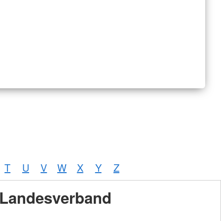
T
U
V
W
X
Y
Z
Landesverband
Foto:
A.
Zelck /