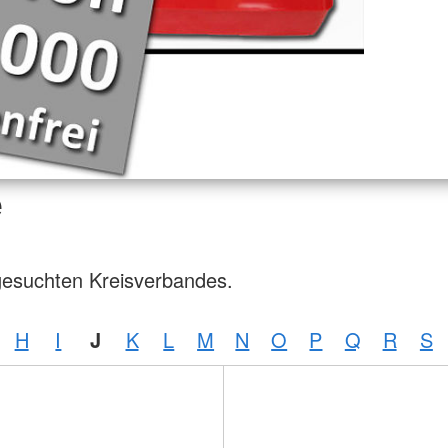
e
gesuchten Kreisverbandes.
H
I
J
K
L
M
N
O
P
Q
R
S