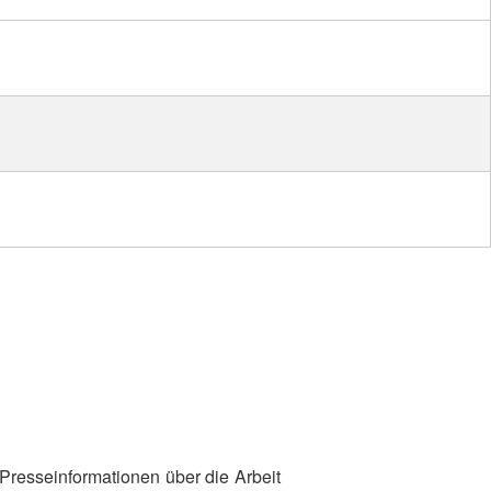
DRKS,
Karte:
©…
 Presseinformationen über die Arbeit