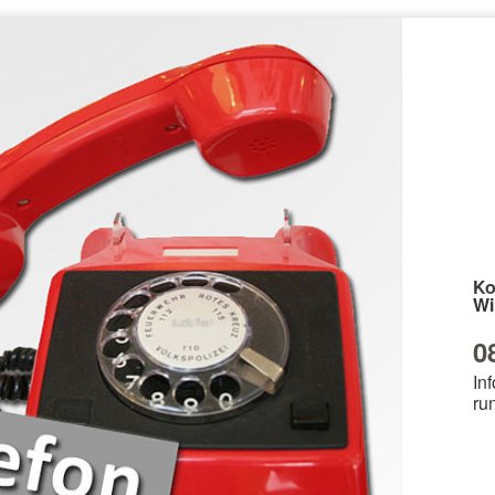
Ko
Wi
0
Inf
ru