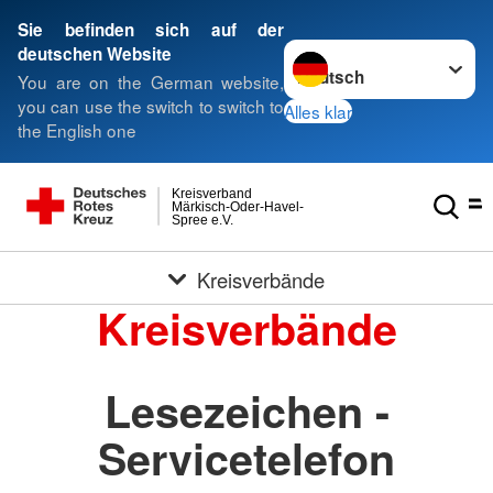
Sie befinden sich auf der
Sprache wechseln zu
deutschen Website
You are on the German website,
you can use the switch to switch to
Alles klar
the English one
Kreisverband
Märkisch-Oder-Havel-
Spree e.V.
Kreisverbände
Kreisverbände
Lesezeichen -
Servicetelefon