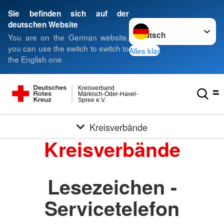
Sie befinden sich auf der
Sprache wechseln zu
deutschen Website
You are on the German website,
you can use the switch to switch to
Alles klar
the English one
Kreisverband
Märkisch-Oder-Havel-
Spree e.V.
Kreisverbände
Kreisverbände
Lesezeichen -
Servicetelefon