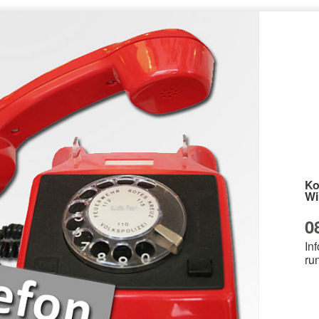
Ko
Wi
0
Inf
ru