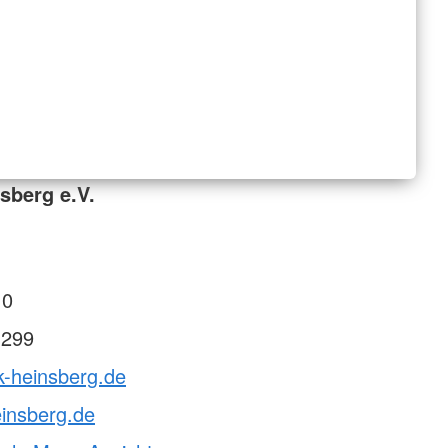
sberg e.V.
 0
 299
k-heinsberg.de
insberg.de