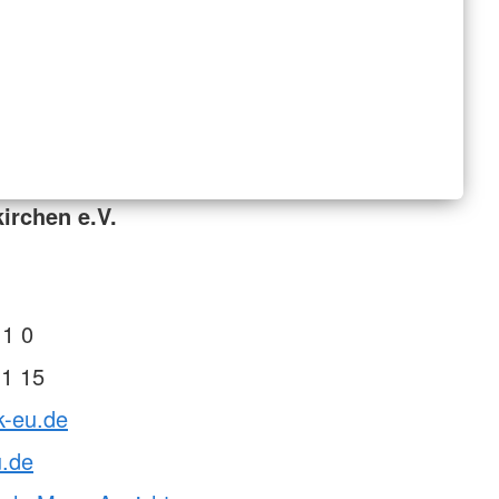
irchen e.V.
11 0
11 15
k-eu.de
u.de