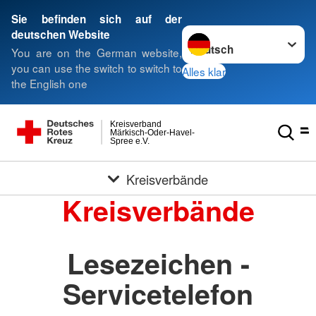
Sie befinden sich auf der
Sprache wechseln zu
deutschen Website
You are on the German website,
you can use the switch to switch to
Alles klar
the English one
Kreisverband
Märkisch-Oder-Havel-
Spree e.V.
Kreisverbände
Kreisverbände
Lesezeichen -
Servicetelefon