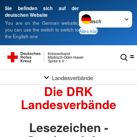
Sie befinden sich auf der
Sprache wechseln zu
deutschen Website
You are on the German website,
you can use the switch to switch to
Alles klar
the English one
Kreisverband
Märkisch-Oder-Havel-
Spree e.V.
Landesverbände
Die DRK
Landesverbände
Lesezeichen -