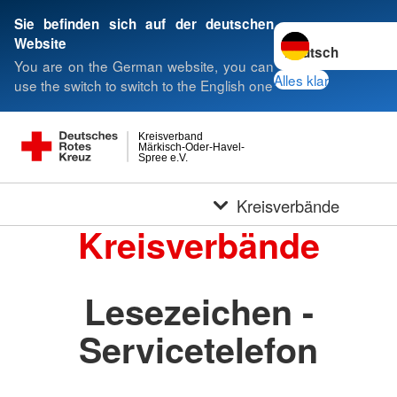
Sie befinden sich auf der deutschen
Sprache wechseln 
Website
You are on the German website, you can
Alles klar
use the switch to switch to the English one
Kreisverband
Märkisch-Oder-Havel-
Spree e.V.
Kreisverbände
Kreisverbände
Lesezeichen -
Servicetelefon