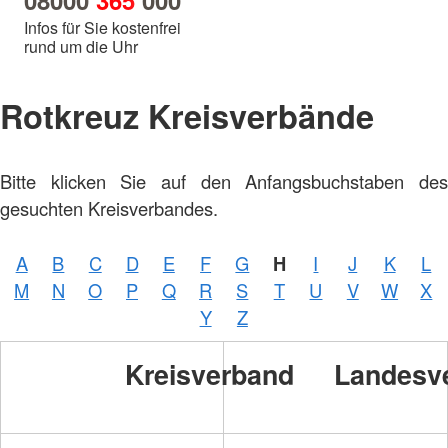
08000
365
000
Infos für Sie kostenfrei
rund um die Uhr
Rotkreuz Kreisverbände
Foto:
Bitte klicken Sie auf den Anfangsbuchstaben des
A.
Zelck /
gesuchten Kreisverbandes.
DRKS,
Karte:
©…
A
B
C
D
E
F
G
H
I
J
K
L
M
N
O
P
Q
R
S
T
U
V
W
X
Y
Z
Frank
Sorge/GALOPPFOTO
Kreisverband
Landesv