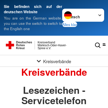
Sie befinden sich auf der
Sprache wechseln zu
deutschen Website
You are on the German website,
you can use the switch to switch to
Alles klar
the English one
Kreisverband
Märkisch-Oder-Havel-
Spree e.V.
Kreisverbände
Kreisverbände
Lesezeichen -
Servicetelefon