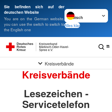
Sie befinden sich auf der
Sprache wechseln zu
deutschen Website
You are on the German website,
you can use the switch to switch to
Alles klar
the English one
Kreisverband
Märkisch-Oder-Havel-
Spree e.V.
Kreisverbände
Kreisverbände
Lesezeichen -
Servicetelefon