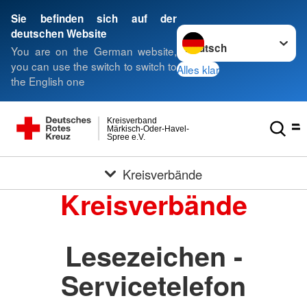
Sie befinden sich auf der
Sprache wechseln zu
deutschen Website
You are on the German website,
you can use the switch to switch to
Alles klar
the English one
Kreisverband
Märkisch-Oder-Havel-
Spree e.V.
Kreisverbände
Kreisverbände
Lesezeichen -
Servicetelefon